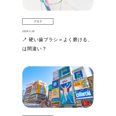
TOP
ブログ
2026.5.20
一般歯科
🪥 硬い歯ブラシ＝よく磨ける、
矯正歯科
は間違い？
当院の特徴
治療の流れ
治療費用
お知らせ・コラム
よくあるご質問
施設基準・院内掲示事項について