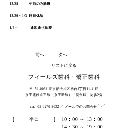
12/28 午前のみ診療
12/29 ~ 1/3 終日休診
1/4 ~
通常通り診療
TOP
一般歯科
矯正歯科
前へ
次へ
リストに戻る
当院の特徴
フィールズ歯科・矯正歯科
治療の流れ
〒151-0061 東京都渋谷区初台1丁目11-4 1F
治療費用
京王電鉄京王線（京王新線）「初台駅」徒歩2分
お知らせ・コラム
03-6276-8632
／
メールでのお問合せ
TEL
よくあるご質問
［
平日
］
10：00 ～ 13：00
14：30 ～ 19：00